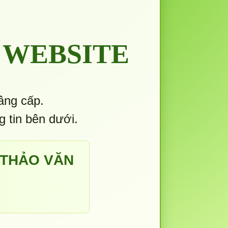
 WEBSITE
âng cấp.
g tin bên dưới.
 THẢO VĂN