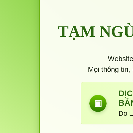
TẠM NGỪ
Website
Mọi thông tin,
DỊ
BẢ
▣
Do L