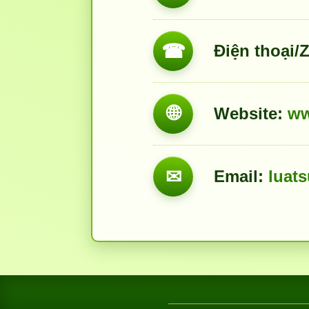
☎
Điện thoại/Z
🌐
Website:
ww
✉
Email:
luat