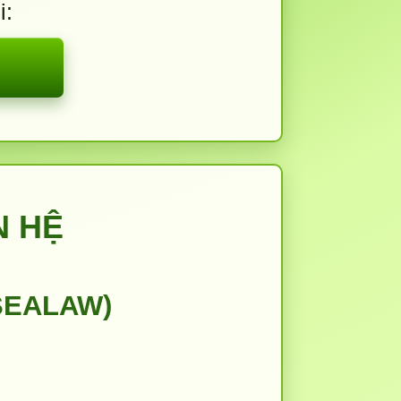
i:
N HỆ
SEALAW)