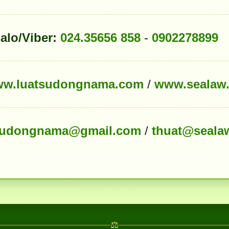
alo/Viber:
024.35656 858
-
0902278899
w.luatsudongnama.com
/
www.sealaw
sudongnama@gmail.com
/
thuat@seala
⚖