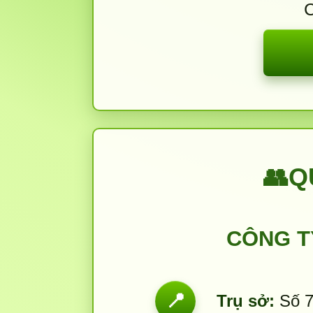
C
👥
Q
CÔNG T
📍
Trụ sở:
Số 7