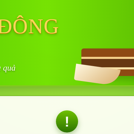
 ĐÔNG
u quả
!